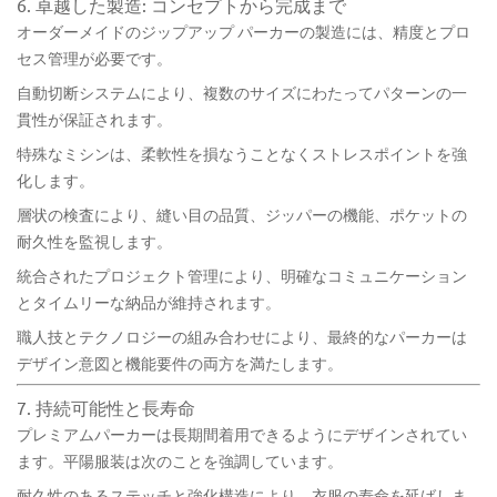
6. 卓越した製造: コンセプトから完成まで
オーダーメイドのジップアップ パーカーの製造には、精度とプロ
セス管理が必要です。
自動切断システムにより、複数のサイズにわたってパターンの一
貫性が保証されます。
特殊なミシンは、柔軟性を損なうことなくストレスポイントを強
化します。
層状の検査により、縫い目の品質、ジッパーの機能、ポケットの
耐久性を監視します。
統合されたプロジェクト管理により、明確なコミュニケーション
とタイムリーな納品が維持されます。
職人技とテクノロジーの組み合わせにより、最終的なパーカーは
デザイン意図と機能要件の両方を満たします。
7. 持続可能性と長寿命
プレミアムパーカーは長期間着用できるようにデザインされてい
ます。平陽服装は次のことを強調しています。
耐久性のあるステッチと強化構造により、衣服の寿命を延ばしま