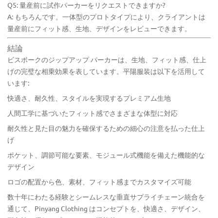
Q5: 量産前に試作パーカーをリクエストできますか?
A: もちろんです。一体型のプロトタイプにより、クライアントは
量産前にフィット感、生地、デザインをレビューできます。
結論
ビスポーク
のジップアップ パーカーは、
生地、フィット感、仕上
げの完璧な相乗効果を表しています。平陽服装は以下を活用して
います:
快適さ、耐久性、スタイルを実現するプレミアム生地
人間工学に基づいたフィット感でさまざまな体型に対応
耐久性と見た目の魅力を確保するための細心の注意を払った仕上
げ
ポケット、調節可能な要素、モジュール式機能を備えた機能的な
デザイン
ロゴの配置から色、素材、フィット感までカスタマイズ可能
数十年にわたる経験とシームレスな垂直サプライチェーン統合を
通じて、
Pinyang Clothing は
コンセプトを、快適さ、デザイン、