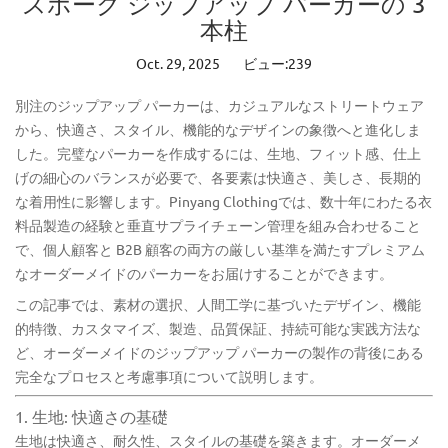
スポーク ジップアップ パーカーの 3
本柱
Oct. 29, 2025
ビュー:239
別注
のジップアップ パーカーは、
カジュアルなストリートウェア
から、快適さ、スタイル、機能的なデザインの象徴へと進化しま
した。完璧なパーカーを作成するには、生地、フィット感、仕上
げの細心のバランスが必要で、各要素は快適さ、美しさ、長期的
な着用性に影響します。
Pinyang Clothing
では
、数十年にわたる衣
料品製造の経験と垂直サプライチェーン管理を組み合わせること
で、個人顧客と B2B 顧客の両方の厳しい基準を満たすプレミアム
なオーダーメイドのパーカーをお届けすることができます。
この記事では、素材の選択、人間工学に基づいたデザイン、機能
的特徴、カスタマイズ、製造、品質保証、持続可能な実践方法な
ど、オーダーメイドのジップアップ パーカーの製作の背後にある
完全なプロセスと考慮事項について説明します。
1. 生地: 快適さの基礎
生地は快適さ、耐久性、スタイルの基礎を築きます。オーダーメ