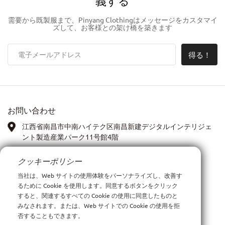
義する
需要から既製服まで、Pinyang Clothingはメッセージをカスタマイ
ズして、お客様との架け橋を築きます
得る！
お問い合わせ
江西省南昌市中南ハイテク区南昌新建デジタルインテリジェ
ント製造産業パーク11号館4階
ワッツアップ:
13767972399
クッキーポリシー
当社は、Web サイトの使用体験をパーソナライズし、改善す
PIC: アンナ・シア
るために Cookie を使用します。同意するボタンをクリック
すると、関連するすべての Cookie の使用に同意したものと
Eメール:
xiay0707i@outlook.com
みなされます。または、Web サイトでの Cookie の使用を拒
否することもできます。