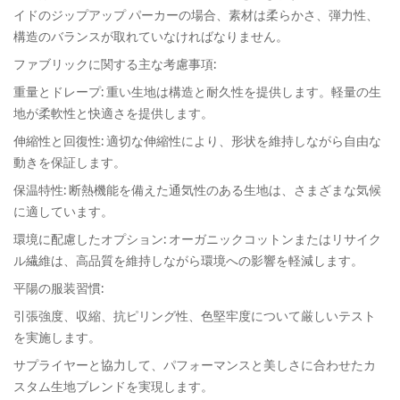
イドのジップアップ パーカーの場合、素材は柔らかさ、弾力性、
構造のバランスが取れていなければなりません。
ファブリックに関する主な考慮事項:
重量とドレープ: 重い生地は構造と耐久性を提供します。軽量の生
地が柔軟性と快適さを提供します。
伸縮性と回復性: 適切な伸縮性により、形状を維持しながら自由な
動きを保証します。
保温特性: 断熱機能を備えた通気性のある生地は、さまざまな気候
に適しています。
環境に配慮したオプション: オーガニックコットンまたはリサイク
ル繊維は、高品質を維持しながら環境への影響を軽減します。
平陽の服装習慣:
引張強度、収縮、抗ピリング性、色堅牢度について厳しいテスト
を実施します。
サプライヤーと協力して、パフォーマンスと美しさに合わせたカ
スタム生地ブレンドを実現します。