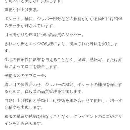
な耐久性と美しさに貢献します。
重要な仕上げ要素:
ポケット、袖口、ジッパー部分などの負荷がかかる箇所には補強
ステッチが施されています。
引っ掛かりや腐食に強い高品質のジッパー。
きれいな裾とエッジの処理により、洗練された外観を実現しま
す。
生地の伸縮性に影響を与えることなく、刺繍、熱転写、または昇
華によってロゴを統合します。
平陽服装のアプローチ:
縫い目の位置合わせ、ジッパーの機能、ポケットの補強を保証す
るために、多段階の品質管理を実施します。
自動仕上げ技術と手動仕上げ技術を組み合わせて使用​​し、均一性
と精度を実現します。
衣服の構造や感触を損なうことなく、クライアントのロゴやデザ
インを組み込みます。