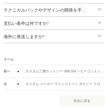
設計と材料調達の複雑さに応じて、通常 7 ～ 10 営業日か
か?
テクニカルパックやデザインの開発を手伝
量産リードタイムは、注文サイズと材料の入手状況に応じ
かります。
て、サンプル承認と前金支払い後、通常20〜25日です。
ってもらえますか?
支払い条件は何ですか?
もちろんです。当社には、お客様のブランドの方向性に基
づいて、技術パッケージ、パターン作成、生地の推奨、製
海外に発送しますか?
新規のお客様には通常、T/T（電信送金）による前払いで
品の改善を支援できる経験豊富な製品開発チームがありま
対応しております。ご注文を確認次第、プロフォーマイン
す。
はい、お客様のスケジュールとご予算に応じて、航空貨
ボイス（PI）を発行いたしますので、ご確認とお支払いを
物、海上貨物、または宅配便による国際輸送に対応いたし
お願いいたします。お支払い確認後、すぐにサンプル生産
ラベル:
ます。FOBとDDP（関税込み渡し）の両方のソリューショ
または量産を開始いたします。リピーターのお客様や大口
ンをご提供できます。
のご注文の場合は、より柔軟な条件をご提案できる場合が
前へ
カスタム三層カットソー 500GSM ヘビーコットン刺繍オーバーサイズ無地ブランクトリプルジップパーカーメンズ綿 100%
ございます。
次
カスタム メーカー ラインストーン ボクシー クロップド メンズ ダイヤモンド プリント 420gsm ヘビーウェイト ディストレスト アップリケ パッチ アシッド ウォッシュ ジップ パーカー
目次に戻る