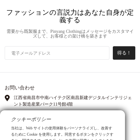
ーカー
ファッションの言説力はあなた自身が定
義する
需要から既製服まで、Pinyang Clothingはメッセージをカスタマイ
ズして、お客様との架け橋を築きます
得る！
お問い合わせ
江西省南昌市中南ハイテク区南昌新建デジタルインテリジェ
ント製造産業パーク11号館4階
ワッツアップ:
13767972399
クッキーポリシー
当社は、Web サイトの使用体験をパーソナライズし、改善す
PIC: アンナ・シア
るために Cookie を使用します。同意するボタンをクリックす