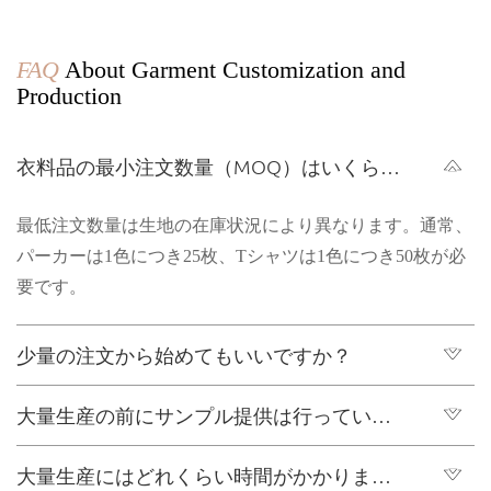
FAQ
About Garment Customization and
Production
衣料品の最小注文数量（MOQ）はいくらで
すか?
最低注文数量は生地の在庫状況により異なります。通常、
パーカーは1色につき25枚、Tシャツは1色につき50枚が必
要です。
少量の注文から始めてもいいですか？
大量生産の前にサンプル提供は行っていま
はい、少量の注文でも大丈夫です
すか?
大量生産にはどれくらい時間がかかります
はい、サンプルを提供しており、サンプルの所要時間は、