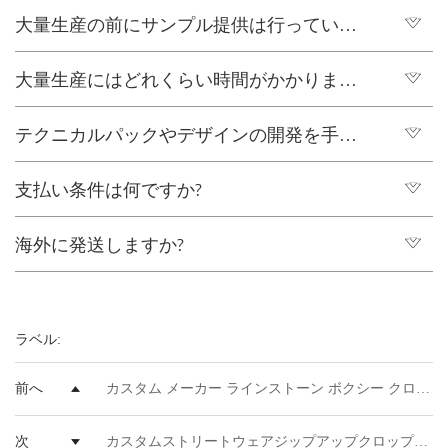
大量生産の前にサンプル提供は行っていま
はい、少量の注文でも大丈夫です
すか?
大量生産にはどれくらい時間がかかります
はい、サンプルを提供しており、サンプルの所要時間は、
設計と材料調達の複雑さに応じて、通常 7 ～ 10 営業日か
か?
テクニカルパックやデザインの開発を手伝
量産リードタイムは、注文サイズと材料の入手状況に応じ
かります。
て、サンプル承認と前金支払い後、通常20〜25日です。
ってもらえますか?
支払い条件は何ですか?
もちろんです。当社には、お客様のブランドの方向性に基
づいて、技術パッケージ、パターン作成、生地の推奨、製
海外に発送しますか?
新規のお客様には通常、T/T（電信送金）による前払いで
品の改善を支援できる経験豊富な製品開発チームがありま
対応しております。ご注文を確認次第、プロフォーマイン
す。
はい、お客様のスケジュールとご予算に応じて、航空貨
ボイス（PI）を発行いたしますので、ご確認とお支払いを
物、海上貨物、または宅配便による国際輸送に対応いたし
お願いいたします。お支払い確認後、すぐにサンプル生産
ラベル:
ます。FOBとDDP（関税込み渡し）の両方のソリューショ
または量産を開始いたします。リピーターのお客様や大口
ンをご提供できます。
のご注文の場合は、より柔軟な条件をご提案できる場合が
前へ
カスタム メーカー ラインストーン ボクシー クロップド メンズ ダイヤモンド プリント 420gsm ヘビーウェイト ディストレスト アップリケ パッチ アシッド ウォッシュ ジップ パーカー
ございます。
次
カスタムストリートウェアジップアップクロップドルーズボクシージャケットメンズレザー刺繍パッチパーカー男性用の製造