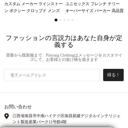
カスタム メーカー ラインストー
ユニセックス フレンチ テリー​​
ン ボクシー クロップド メンズ
オーバーサイズ パーカー 高品質
ダイヤモンド プリント 420gsm
クロップド フード付き襟 カスタ
ヘビーウェイト ディストレスト
ム プリント 刺繍 カジュアル XS
アップリケ パッチ アシッド ウ
XXS 秋用
ファッションの言説力はあなた自身が定
ォッシュ ジップ パーカー
義する
需要から既製服まで、Pinyang Clothingはメッセージをカスタマイ
ズして、お客様との架け橋を築きます
得る！
お問い合わせ
江西省南昌市中南ハイテク区南昌新建デジタルインテリジェ
ント製造産業パーク11号館4階